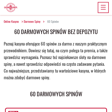
>
>
Online Kasyno
Darmowe Spiny
60 Spinów
60 DARMOWYCH SPINÓW BEZ DEPOZYTU
Poznaj kasyna oferujące 60 spinów za darmo z naszym praktycznym
przewodnikiem. Dowiesz się tutaj, na czym polega ta premia, a także
sprawdzisz wymagania. Poznasz też najciekawsze sloty na darmowe
spiny, a nawet sprawdzisz odpowiedzi na często zadawane pytania.
Co najważniejsze, przedstawiamy tu wartościowe kasyna, w których
można zdobyć darmowe spiny.
60 DARMOWYCH SPINÓW