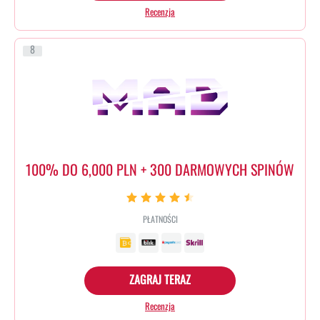
Recenzja
8
100% DO 6,000 PLN + 300 DARMOWYCH SPINÓW
PŁATNOŚCI
ZAGRAJ TERAZ
Recenzja