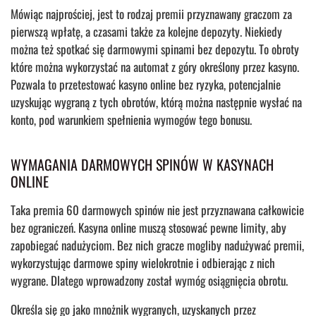
Mówiąc najprościej, jest to rodzaj premii przyznawany graczom za
pierwszą wpłatę, a czasami także za kolejne depozyty. Niekiedy
można też spotkać się darmowymi spinami bez depozytu. To obroty
które można wykorzystać na automat z góry określony przez kasyno.
Pozwala to przetestować kasyno online bez ryzyka, potencjalnie
uzyskując wygraną z tych obrotów, którą można następnie wysłać na
konto, pod warunkiem spełnienia wymogów tego bonusu.
WYMAGANIA DARMOWYCH SPINÓW W KASYNACH
ONLINE
Taka premia 60 darmowych spinów nie jest przyznawana całkowicie
bez ograniczeń. Kasyna online muszą stosować pewne limity, aby
zapobiegać nadużyciom. Bez nich gracze mogliby nadużywać premii,
wykorzystując darmowe spiny wielokrotnie i odbierając z nich
wygrane. Dlatego wprowadzony został wymóg osiągnięcia obrotu.
Określa się go jako mnożnik wygranych, uzyskanych przez