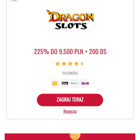
225% DO 9,500 PLN + 200 DS
PŁATNOŚCI
ZAGRAJ TERAZ
Recenzja