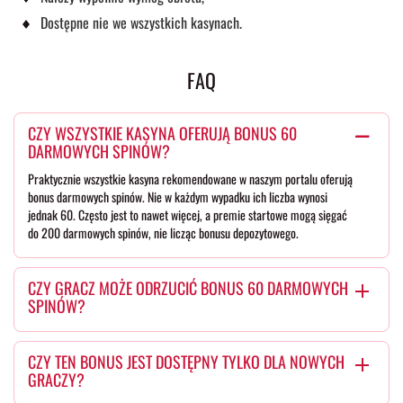
Dostępne nie we wszystkich kasynach.
FAQ
CZY WSZYSTKIE KASYNA OFERUJĄ BONUS 60
DARMOWYCH SPINÓW?
Praktycznie wszystkie kasyna rekomendowane w naszym portalu oferują
bonus darmowych spinów. Nie w każdym wypadku ich liczba wynosi
jednak 60. Często jest to nawet więcej, a premie startowe mogą sięgać
do 200 darmowych spinów, nie licząc bonusu depozytowego.
CZY GRACZ MOŻE ODRZUCIĆ BONUS 60 DARMOWYCH
SPINÓW?
CZY TEN BONUS JEST DOSTĘPNY TYLKO DLA NOWYCH
GRACZY?