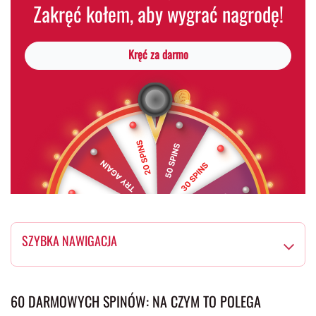
Zakręć kołem, aby wygrać nagrodę!
Kręć za darmo
SZYBKA NAWIGACJA
60 DARMOWYCH SPINÓW: NA CZYM TO POLEGA