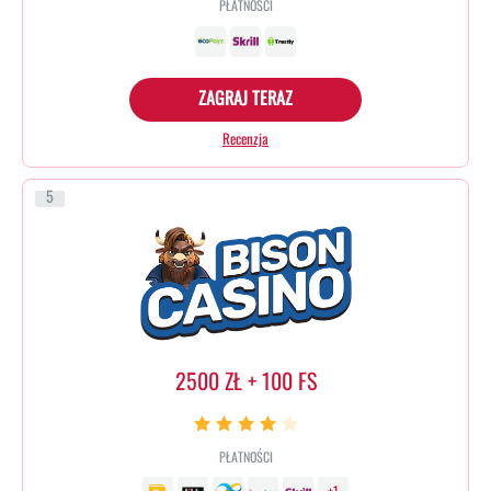
PŁATNOŚCI
ZAGRAJ TERAZ
Recenzja
5
2500 ZŁ + 100 FS
PŁATNOŚCI