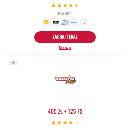
PŁATNOŚCI
+3
ZAGRAJ TERAZ
Recenzja
4
400 ZŁ + 125 FS