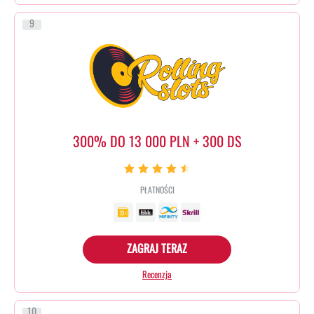
9
300% DO 13 000 PLN + 300 DS
PŁATNOŚCI
ZAGRAJ TERAZ
Recenzja
10