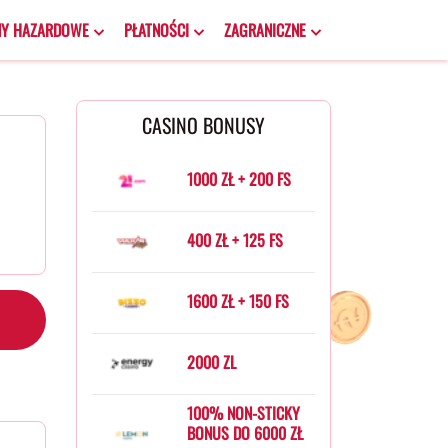
Y HAZARDOWE
PŁATNOŚCI
ZAGRANICZNE
CASINO BONUSY
1000 ZŁ + 200 FS
400 ZŁ + 125 FS
1600 ZŁ + 150 FS
2000 ZL
100% NON-STICKY
BONUS DO 6000 ZŁ