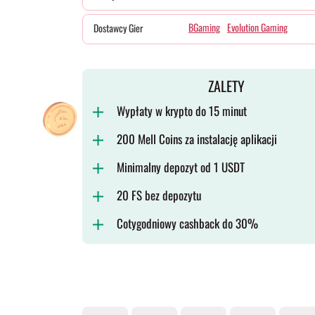
BGaming
Evolution Gaming
Dostawcy Gier
ZALETY
Wypłaty w krypto do 15 minut
200 Mell Coins za instalację aplikacji
Minimalny depozyt od 1 USDT
20 FS bez depozytu
Cotygodniowy cashback do 30%