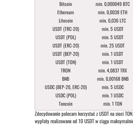
Bitcoin
min. 0,000049 BTC
Ethereum
min. 0,0038 ETH
Litecoin
min. 0,036 LTC
USDT (TRC-20)
min. 5 USDT
USDT (POL)
min. 5 USDT
USDT (ERC-20)
min. 25 USDT
USDT (BEP-20)
min. 1 USDT
USDT (TON)
min. 1 USDT
TRON
min. 4,0837 TRX
BNB
min. 0,00168 BNB
USDC (BEP-20, ERC-20)
min. 5 USDC
USDC (POL)
min. 1 USDC
Toncoin
min. 1 TON
Zdecydowanie polecam korzystać z USDT na sieci TON. 
wypłaty realizowane od 10 USDT w ciągu maksymalnie 