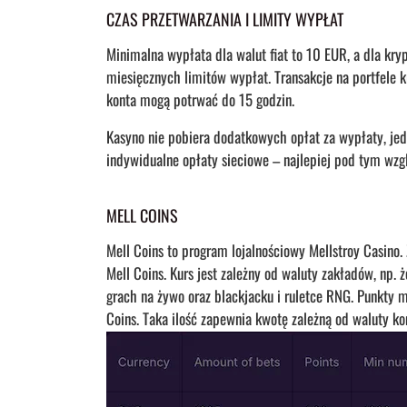
CZAS PRZETWARZANIA I LIMITY WYPŁAT
Minimalna wypłata dla walut fiat to 10 EUR, a dla kr
miesięcznych limitów wypłat. Transakcje na portfele 
konta mogą potrwać do 15 godzin.
Kasyno nie pobiera dodatkowych opłat za wypłaty, jed
indywidualne opłaty sieciowe – najlepiej pod tym wz
MELL COINS
Mell Coins to program lojalnościowy Mellstroy Casino
Mell Coins. Kurs jest zależny od waluty zakładów, np.
grach na żywo oraz blackjacku i ruletce RNG. Punkty 
Coins. Taka ilość zapewnia kwotę zależną od waluty ko