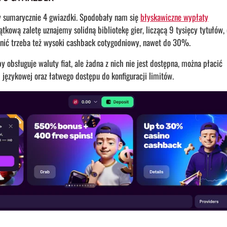
ły sumarycznie 4 gwiazdki. Spodobały nam się
błyskawiczne wypłaty
kową zaletę uznajemy solidną bibliotekę gier, liczącą 9 tysięcy tytułów, 
óżnić trzeba też wysoki cashback cotygodniowy, nawet do 30%.
 obsługuje waluty fiat, ale żadna z nich nie jest dostępna, można płacić
 językowej oraz łatwego dostępu do konfiguracji limitów.