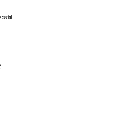
 social
j
ć
e