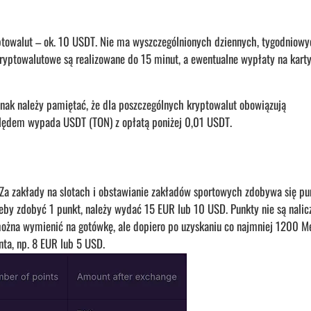
yptowalut – ok. 10 USDT. Nie ma wyszczególnionych dziennych, tygodniowy
kryptowalutowe są realizowane do 15 minut, a ewentualne wypłaty na karty
nak należy pamiętać, że dla poszczególnych kryptowalut obowiązują
ględem wypada USDT (TON) z opłatą poniżej 0,01 USDT.
. Za zakłady na slotach i obstawianie zakładów sportowych zdobywa się pu
 żeby zdobyć 1 punkt, należy wydać 15 EUR lub 10 USD. Punkty nie są nali
można wymienić na gotówkę, ale dopiero po uzyskaniu co najmniej 1200 Me
nta, np. 8 EUR lub 5 USD.