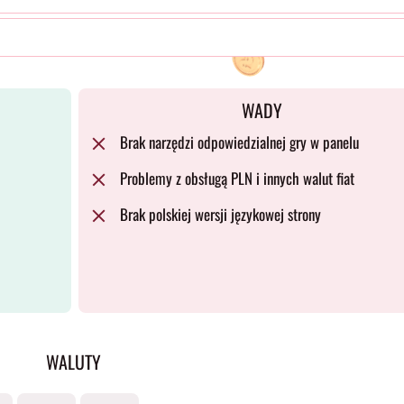
WADY
Brak narzędzi odpowiedzialnej gry w panelu
Problemy z obsługą PLN i innych walut fiat
Brak polskiej wersji językowej strony
WALUTY