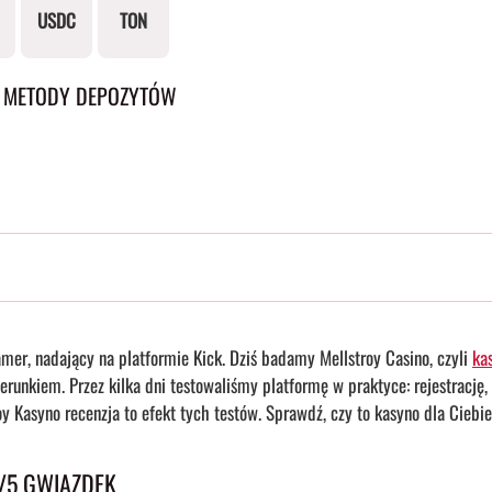
USDC
TON
METODY DEPOZYTÓW
eamer, nadający na platformie Kick. Dziś badamy Mellstroy Casino, czyli
ka
runkiem. Przez kilka dni testowaliśmy platformę w praktyce: rejestrację,
roy Kasyno recenzja to efekt tych testów. Sprawdź, czy to kasyno dla Ciebie
4/5 GWIAZDEK